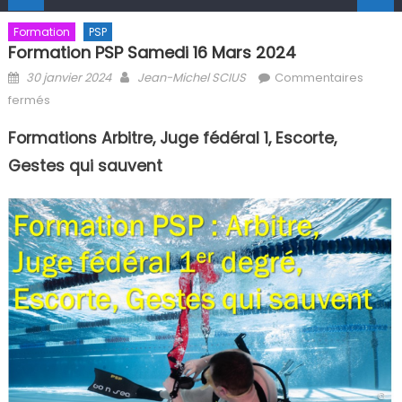
Formation
PSP
Formation PSP Samedi 16 Mars 2024
Posted on
Author
30 janvier 2024
Jean-Michel SCIUS
Commentaires
sur Formation PSP Samedi 16 mars 2024
fermés
Formations Arbitre, Juge fédéral 1, Escorte,
Gestes qui sauvent