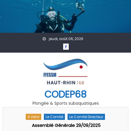
Skip to content
jeudi, août 06, 2026
CODEP68
Plongée & Sports subaquatiques
A Venir
Le Comité
Le Comité Directeur
Assemblé Générale 29/09/2025