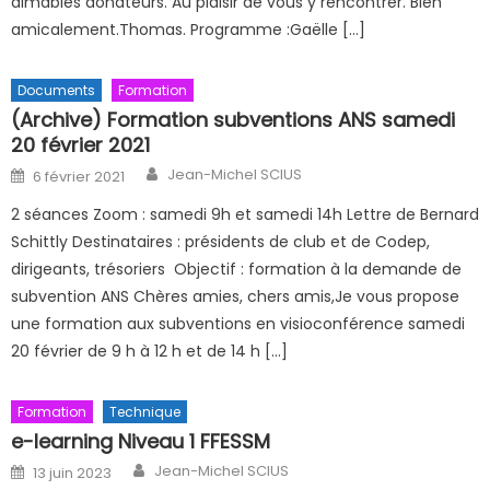
aimables donateurs. Au plaisir de vous y rencontrer. Bien
amicalement.Thomas. Programme :Gaëlle […]
Documents
Formation
(Archive) Formation subventions ANS samedi
20 février 2021
Author
Posted on
Jean-Michel SCIUS
6 février 2021
2 séances Zoom : samedi 9h et samedi 14h Lettre de Bernard
Schittly Destinataires : présidents de club et de Codep,
dirigeants, trésoriers Objectif : formation à la demande de
subvention ANS Chères amies, chers amis,Je vous propose
une formation aux subventions en visioconférence samedi
20 février de 9 h à 12 h et de 14 h […]
Formation
Technique
e-learning Niveau 1 FFESSM
Author
Posted on
Jean-Michel SCIUS
13 juin 2023