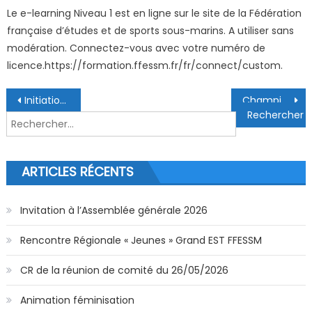
Le e-learning Niveau 1 est en ligne sur le site de la Fédération
française d’études et de sports sous-marins. A utiliser sans
modération. Connectez-vous avec votre numéro de
licence.https://formation.ffessm.fr/fr/connect/custom.
Navigation de l’article
Initiation et tournoi amical hockey 17/03/2024
Championnat inter-départemental PSP 67 et 68 Dimanche 17 mars 2024
Rechercher :
ARTICLES RÉCENTS
Invitation à l’Assemblée générale 2026
Rencontre Régionale « Jeunes » Grand EST FFESSM
CR de la réunion de comité du 26/05/2026
Animation féminisation