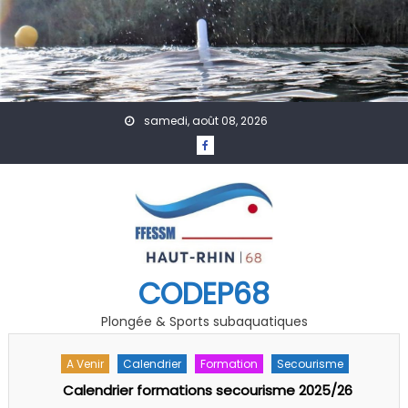
Skip to content
samedi, août 08, 2026
CODEP68
Plongée & Sports subaquatiques
A Venir
Actualités
Formation
Technique
Séminaire Pédago-Technique