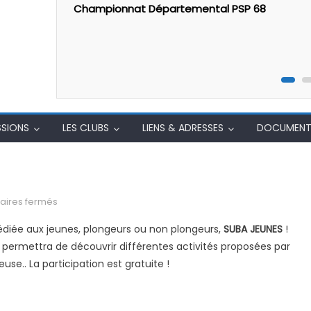
 68
Inscriptions Examen et Stage initial
initiateurs 2025-2026
SSIONS
LES CLUBS
LIENS & ADRESSES
DOCUMENT
sur Suba-jeunes 2026
ires fermés
diée aux jeunes, plongeurs ou non plongeurs,
SUBA JEUNES
!
ur permettra de découvrir différentes activités proposées par
se.. La participation est gratuite !