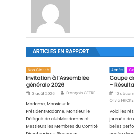
ARTICLES EN RAPPORT
Non Classé
Apnée
Co
Invitation à l’Assemblée
Coupe d
générale 2026
– Résulta
Author
Posted on
Posted o
François CETRE
3 août 2026
10 décem
Olivia FRICK
Madame, Monsieur le
PrésidentMadame, Monsieur le
Voici les ré
Délégué de clubMesdames et
journée de 
Messieurs les Membres du Comité
belles per
DirecteurAmis Plongeurs
apnée dyn