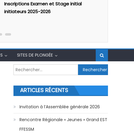
Calendrier formations secourisme 2025/26
PSP : Forma
degré
S
SITES DE PLONGÉE
Rechercher :
ARTICLES RÉCENTS
Invitation à l’Assemblée générale 2026
Rencontre Régionale « Jeunes » Grand EST
FFESSM