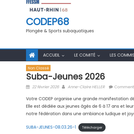
9/09/2025
Championnat Départemental PSP
CODEP68
Plongée & Sports subaquatiques
ACCUEIL
LE COMITÉ
LES COMMI
Non Classé
Suba-Jeunes 2026
Posted on
Author
22 février 2026
Anne-Claire HELLER
Commenta
Votre CODEP organise une grande manifestation dé
Elle est dédiée aux jeunes âgés de 6 à 17 ans et le
notre fédération dans une ambiance ludique et joyeu
SUBA-JEUNES-08.03.26-1
Télécharger