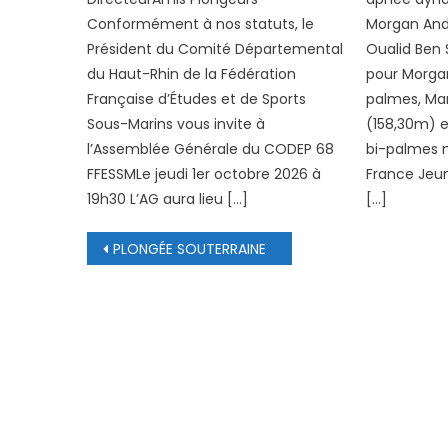
Conformément à nos statuts, le
Morgan Andr
Président du Comité Départemental
Oualid Ben 
du Haut-Rhin de la Fédération
pour Morga
Française d’Études et de Sports
palmes, Mar
Sous-Marins vous invite à
(158,30m) e
l’Assemblée Générale du CODEP 68
bi-palmes m
FFESSMLe jeudi 1er octobre 2026 à
France Jeun
19h30 L’AG aura lieu […]
[…]
Navigation de l’article
PLONGÉE SOUTERRAINE