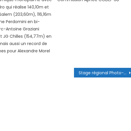
o qui réalise 140,10m et
Salem (203,60m), 116,16m
ne Perdomini en bi-
c-Antoine Graziani
t JG Chilles (154,77m) en
ais aussi un record de
es pour Alexandre Morel
Stage régional Photo-Vidéo Printemps 2026