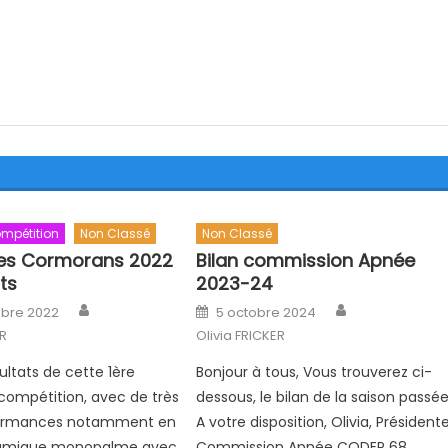
mpétition
Non Classé
Non Classé
es Cormorans 2022
Bilan commission Apnée
ts
2023-24
Author
Author
n
Posted on
bre 2022
5 octobre 2024
ER
Olivia FRICKER
sultats de cette 1ère
Bonjour à tous, Vous trouverez ci-
compétition, avec de très
dessous, le bilan de la saison passée
formances notamment en
A votre disposition, Olivia, Président
amique monopalme avec
Commission Apnée CODEP 68