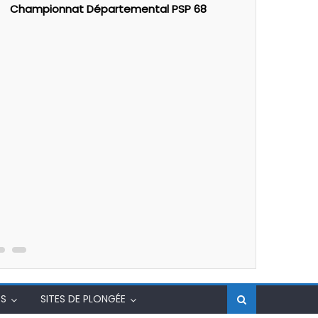
Championnat Départemental PSP 68
PSP : Form
degré
S
SITES DE PLONGÉE