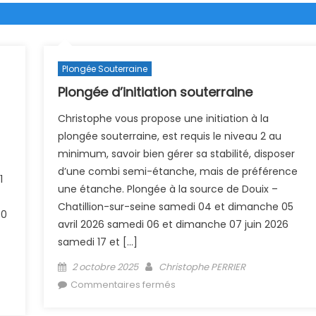
Plongée Souterraine
Plongée d’initiation souterraine
Christophe vous propose une initiation à la
plongée souterraine, est requis le niveau 2 au
minimum, savoir bien gérer sa stabilité, disposer
d’une combi semi-étanche, mais de préférence
1
une étanche. Plongée à la source de Douix –
Chatillion-sur-seine samedi 04 et dimanche 05
30
avril 2026 samedi 06 et dimanche 07 juin 2026
samedi 17 et […]
Posted on
Author
2 octobre 2025
Christophe PERRIER
sur Plongée d’initiation
Commentaires fermés
souterraine