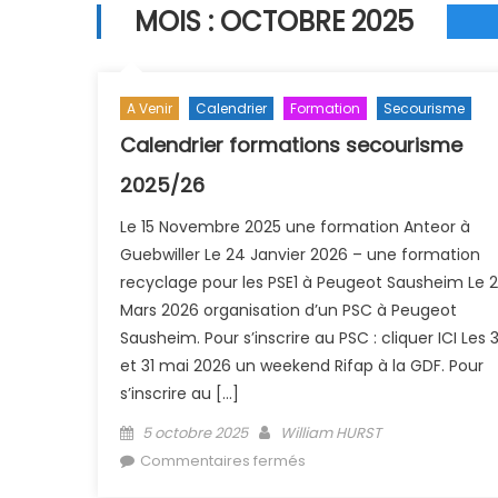
MOIS :
OCTOBRE 2025
A Venir
Calendrier
Formation
Secourisme
Calendrier formations secourisme
2025/26
Le 15 Novembre 2025 une formation Anteor à
Guebwiller Le 24 Janvier 2026 – une formation
recyclage pour les PSE1 à Peugeot Sausheim Le 2
Mars 2026 organisation d’un PSC à Peugeot
Sausheim. Pour s’inscrire au PSC : cliquer ICI Les 
et 31 mai 2026 un weekend Rifap à la GDF. Pour
s’inscrire au […]
Posted on
Author
5 octobre 2025
William HURST
sur Calendrier formations
Commentaires fermés
secourisme 2025/26