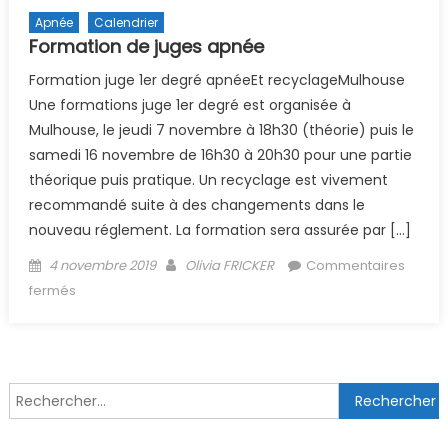
Apnée
Calendrier
Formation de juges apnée
Formation juge 1er degré apnéeEt recyclageMulhouse
Une formations juge 1er degré est organisée à
Mulhouse, le jeudi 7 novembre à 18h30 (théorie) puis le
samedi 16 novembre de 16h30 à 20h30 pour une partie
théorique puis pratique. Un recyclage est vivement
recommandé suite à des changements dans le
nouveau réglement. La formation sera assurée par […]
Posted on
Author
4 novembre 2019
Olivia FRICKER
Commentaires
sur Formation de juges apnée
fermés
Rechercher :