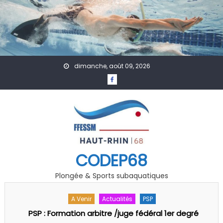
Skip to content
dimanche, août 09, 2026
CODEP68
Plongée & Sports subaquatiques
A Venir
Le Comité
Le Comité Directeur
Assemblé Générale 29/09/2025