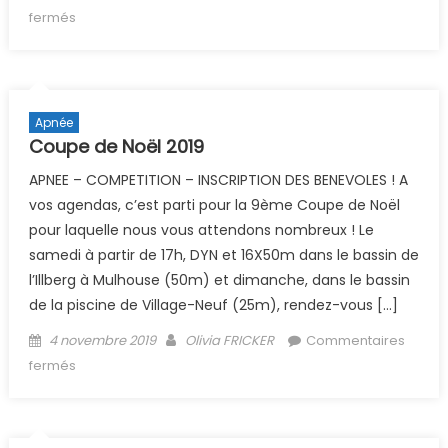
sur (Archive) Stage national entrainement apnée
fermés
Apnée
Coupe de Noël 2019
APNEE – COMPETITION – INSCRIPTION DES BENEVOLES ! A
vos agendas, c’est parti pour la 9ème Coupe de Noël
pour laquelle nous vous attendons nombreux ! Le
samedi à partir de 17h, DYN et 16X50m dans le bassin de
l’Illberg à Mulhouse (50m) et dimanche, dans le bassin
de la piscine de Village-Neuf (25m), rendez-vous […]
Posted on
Author
4 novembre 2019
Olivia FRICKER
Commentaires
sur Coupe de Noël 2019
fermés