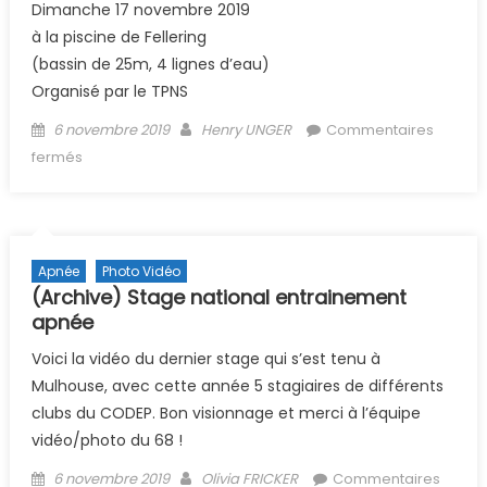
Dimanche 17 novembre 2019
à la piscine de Fellering
(bassin de 25m, 4 lignes d’eau)
Organisé par le TPNS
Posted on
Author
6 novembre 2019
Henry UNGER
Commentaires
sur (Archive) Coupe du Sprint de NAP
fermés
Apnée
Photo Vidéo
(Archive) Stage national entrainement
apnée
Voici la vidéo du dernier stage qui s’est tenu à
Mulhouse, avec cette année 5 stagiaires de différents
clubs du CODEP. Bon visionnage et merci à l’équipe
vidéo/photo du 68 !
Posted on
Author
6 novembre 2019
Olivia FRICKER
Commentaires