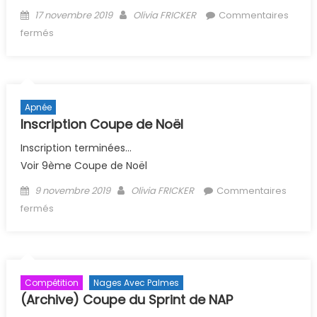
Posted on
Author
17 novembre 2019
Olivia FRICKER
Commentaires
sur Formation juges apnée
fermés
Apnée
Inscription Coupe de Noël
Inscription terminées…
Voir 9ème Coupe de Noël
Posted on
Author
9 novembre 2019
Olivia FRICKER
Commentaires
sur Inscription Coupe de Noël
fermés
Compétition
Nages Avec Palmes
(Archive) Coupe du Sprint de NAP