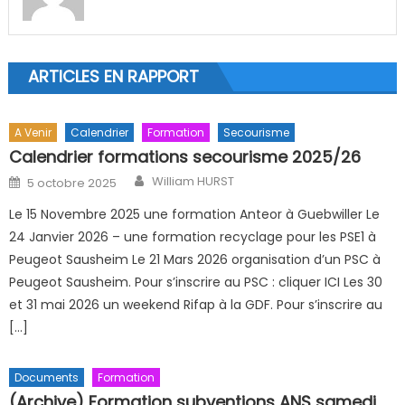
ARTICLES EN RAPPORT
A Venir
Calendrier
Formation
Secourisme
Calendrier formations secourisme 2025/26
Author
Posted on
William HURST
5 octobre 2025
Le 15 Novembre 2025 une formation Anteor à Guebwiller Le
24 Janvier 2026 – une formation recyclage pour les PSE1 à
Peugeot Sausheim Le 21 Mars 2026 organisation d’un PSC à
Peugeot Sausheim. Pour s’inscrire au PSC : cliquer ICI Les 30
et 31 mai 2026 un weekend Rifap à la GDF. Pour s’inscrire au
[…]
Documents
Formation
(Archive) Formation subventions ANS samedi