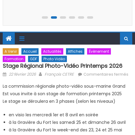
A Venir
Accueil
Actualités
Affiches
Évènement
Formation
GDF
Photo Vidéo
Stage Régional Photo-Vidéo Printemps 2026
Posted on
Author
sur
22 février 2026
François CETRE
Commentaires fermés
rég
La commission régionale photo-vidéo sous-marine Grand
Ph
Est vous invite à son stage de formation printemps 2025
Vi
Le stage se déroulera en 3 phases (selon les niveaux)
Pri
20
en visio les mercredi 1er et 8 avril en soirée
à la Gravière du Fort les samedi 25 et dimanche 26 avril
à la Gravière du Fort le week-end des 23, 24 et 25 mai