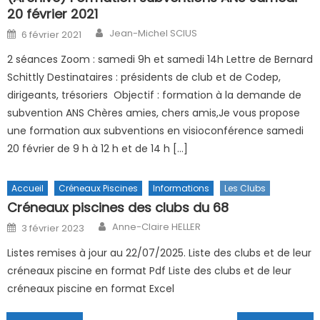
20 février 2021
Author
Posted on
Jean-Michel SCIUS
6 février 2021
2 séances Zoom : samedi 9h et samedi 14h Lettre de Bernard
Schittly Destinataires : présidents de club et de Codep,
dirigeants, trésoriers Objectif : formation à la demande de
subvention ANS Chères amies, chers amis,Je vous propose
une formation aux subventions en visioconférence samedi
20 février de 9 h à 12 h et de 14 h […]
Accueil
Créneaux Piscines
Informations
Les Clubs
Créneaux piscines des clubs du 68
Author
Posted on
Anne-Claire HELLER
3 février 2023
Listes remises à jour au 22/07/2025. Liste des clubs et de leur
créneaux piscine en format Pdf Liste des clubs et de leur
créneaux piscine en format Excel