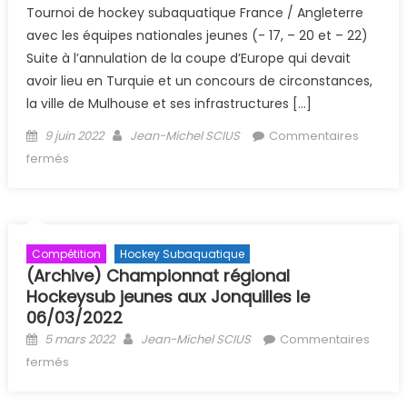
Tournoi de hockey subaquatique France / Angleterre
avec les équipes nationales jeunes (- 17, – 20 et – 22)
Suite à l’annulation de la coupe d’Europe qui devait
avoir lieu en Turquie et un concours de circonstances,
la ville de Mulhouse et ses infrastructures […]
Posted on
Author
9 juin 2022
Jean-Michel SCIUS
Commentaires
sur (Archive) Tournoi de hockey subaquatique jeunes
fermés
France / Angleterre
Compétition
Hockey Subaquatique
(Archive) Championnat régional
Hockeysub jeunes aux Jonquilles le
06/03/2022
Posted on
Author
5 mars 2022
Jean-Michel SCIUS
Commentaires
sur (Archive) Championnat régional Hockeysub jeunes
fermés
aux Jonquilles le 06/03/2022