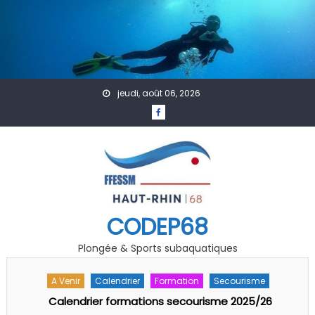
Skip to content
jeudi, août 06, 2026
CODEP68
Plongée & Sports subaquatiques
A Venir
Actualités
PSP
PSP : Formation arbitre /juge fédéral 1er degré