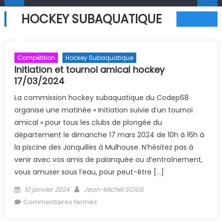
HOCKEY SUBAQUATIQUE
Compétition
Hockey Subaquatique
Initiation et tournoi amical hockey
17/03/2024
La commission hockey subaquatique du Codep68
organise une matinée « Initiation suivie d’un tournoi
amical » pour tous les clubs de plongée du
département le dimanche 17 mars 2024 de 10h à 16h à
la piscine des Jonquilles à Mulhouse. N’hésitez pas à
venir avec vos amis de palanquée ou d’entraînement,
vous amuser sous l’eau, pour peut-être […]
Posted on
Author
10 janvier 2024
Jean-Michel SCIUS
sur Initiation et tournoi amical hockey
Commentaires fermés
17/03/2024