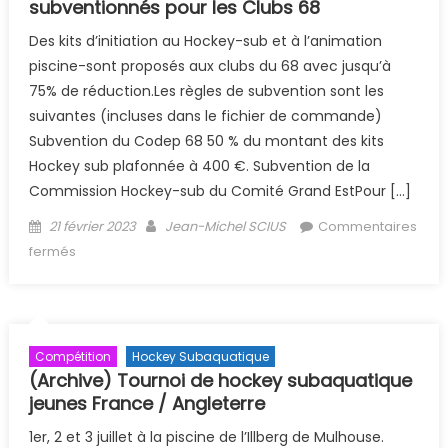
subventionnés pour les Clubs 68
Des kits d’initiation au Hockey-sub et à l’animation
piscine-sont proposés aux clubs du 68 avec jusqu’à
75% de réduction.Les règles de subvention sont les
suivantes (incluses dans le fichier de commande)
Subvention du Codep 68 50 % du montant des kits
Hockey sub plafonnée à 400 €. Subvention de la
Commission Hockey-sub du Comité Grand EstPour […]
Posted on
Author
21 février 2023
Jean-Michel SCIUS
Commentaires
sur (Archive) Kit Hockey et jeux piscine subventionnés
fermés
pour les Clubs 68
Compétition
Hockey Subaquatique
(Archive) Tournoi de hockey subaquatique
jeunes France / Angleterre
1er, 2 et 3 juillet à la piscine de l’Illberg de Mulhouse.