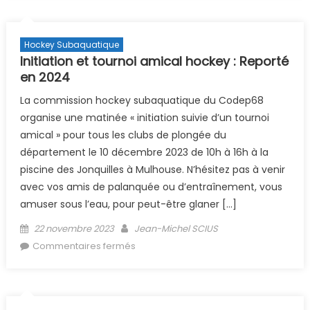
Hockey Subaquatique
Initiation et tournoi amical hockey : Reporté
en 2024
La commission hockey subaquatique du Codep68
organise une matinée « initiation suivie d’un tournoi
amical » pour tous les clubs de plongée du
département le 10 décembre 2023 de 10h à 16h à la
piscine des Jonquilles à Mulhouse. N’hésitez pas à venir
avec vos amis de palanquée ou d’entraînement, vous
amuser sous l’eau, pour peut-être glaner […]
Posted on
Author
22 novembre 2023
Jean-Michel SCIUS
sur Initiation et tournoi amical hockey
Commentaires fermés
: Reporté en 2024