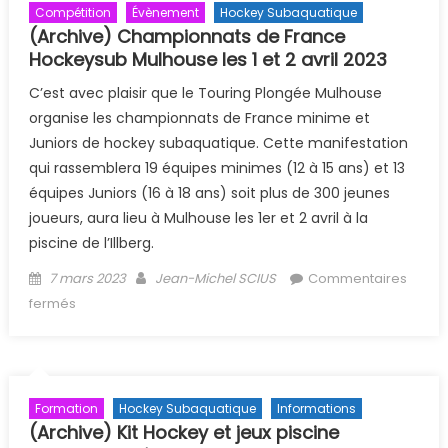
Compétition
Évènement
Hockey Subaquatique
(Archive) Championnats de France
Hockeysub Mulhouse les 1 et 2 avril 2023
C’est avec plaisir que le Touring Plongée Mulhouse
organise les championnats de France minime et
Juniors de hockey subaquatique. Cette manifestation
qui rassemblera 19 équipes minimes (12 à 15 ans) et 13
équipes Juniors (16 à 18 ans) soit plus de 300 jeunes
joueurs, aura lieu à Mulhouse les 1er et 2 avril à la
piscine de l’Illberg.
Posted on
Author
7 mars 2023
Jean-Michel SCIUS
Commentaires
sur (Archive) Championnats de France Hockeysub
fermés
Mulhouse les 1 et 2 avril 2023
Formation
Hockey Subaquatique
Informations
(Archive) Kit Hockey et jeux piscine