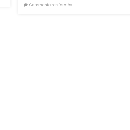
sur (Archive) 2 Nouveaux
Commentaires fermés
Présidents de Club