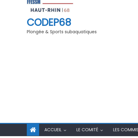
ns secourisme 2025/26
Les 40 ans du club des « Plongeur
de Kruth-Wildenstein »
CODEP68
Plongée & Sports subaquatiques
ACCUEIL
LE COMITÉ
LES COMMI