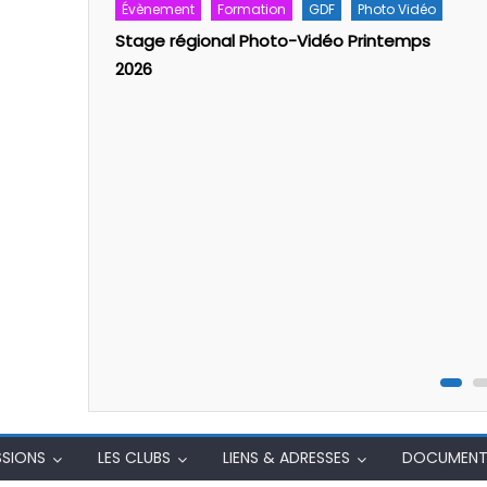
Évènement
Formation
GDF
Photo Vidéo
s du Lac
Stage régional Photo-Vidéo Printemps
2026
SSIONS
LES CLUBS
LIENS & ADRESSES
DOCUMENT