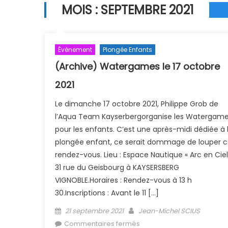
MOIS :
SEPTEMBRE 2021
Évènement
Plongée Enfants
(Archive) Watergames le 17 octobre
2021
Le dimanche 17 octobre 2021, Philippe Grob de
l’Aqua Team Kayserbergorganise les Watergam
pour les enfants. C’est une après-midi dédiée à 
plongée enfant, ce serait dommage de louper 
rendez-vous. Lieu : Espace Nautique « Arc en Ciel
31 rue du Geisbourg à KAYSERSBERG
VIGNOBLE.Horaires : Rendez-vous à 13 h
30.Inscriptions : Avant le 11 […]
Posted on
Author
21 septembre 2021
Jean-Michel SCIUS
sur (Archive) Watergames 
Commentaires fermés