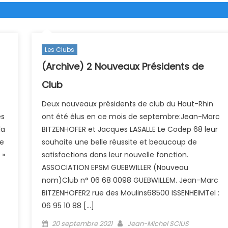
Les Clubs
(Archive) 2 Nouveaux Présidents de
Club
Deux nouveaux présidents de club du Haut-Rhin
es
ont été élus en ce mois de septembre:Jean-Marc
la
BITZENHOFER et Jacques LASALLE Le Codep 68 leur
ce
souhaite une belle réussite et beaucoup de
 »
satisfactions dans leur nouvelle fonction.
ASSOCIATION EPSM GUEBWILLER (Nouveau
nom)Club n° 06 68 0098 GUEBWILLEM. Jean-Marc
BITZENHOFER2 rue des Moulins68500 ISSENHEIMTel :
06 95 10 88 […]
le 17
Posted on
Author
20 septembre 2021
Jean-Michel SCIUS