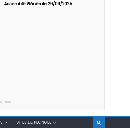
Assemblé Générale 29/09/2025
PSP : Form
degré
S
SITES DE PLONGÉE