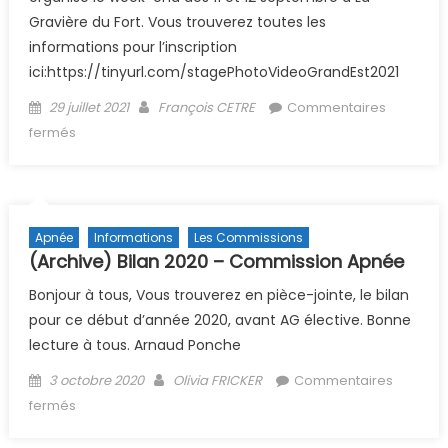
Gravière du Fort. Vous trouverez toutes les
informations pour l’inscription
ici:https://tinyurl.com/stagePhotoVideoGrandEst2021
Posted on
Author
29 juillet 2021
François CETRE
Commentaires
sur (Archive) Stage Régional Photo Vidéo 2021
fermés
Apnée
Informations
Les Commissions
(Archive) Bilan 2020 – Commission Apnée
Bonjour à tous, Vous trouverez en pièce-jointe, le bilan
pour ce début d’année 2020, avant AG élective. Bonne
lecture à tous. Arnaud Ponche
Posted on
Author
3 octobre 2020
Olivia FRICKER
Commentaires
sur (Archive) Bilan 2020 – Commission Apnée
fermés