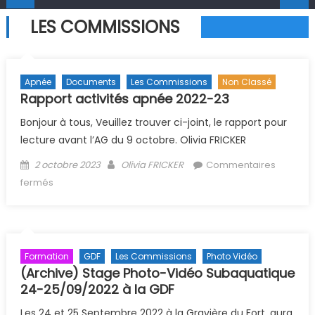
LES COMMISSIONS
Apnée
Documents
Les Commissions
Non Classé
Rapport activités apnée 2022-23
Bonjour à tous, Veuillez trouver ci-joint, le rapport pour
lecture avant l’AG du 9 octobre. Olivia FRICKER
Posted on
Author
2 octobre 2023
Olivia FRICKER
Commentaires
sur Rapport activités apnée 2022-23
fermés
Formation
GDF
Les Commissions
Photo Vidéo
(Archive) Stage Photo-Vidéo Subaquatique
24-25/09/2022 à la GDF
Les 24 et 25 Septembre 2022 à la Gravière du Fort, aura