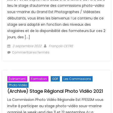
lieu le stage d’automne des commissions photo-vidéo
sous-marine du Grand Est Photographes / Vidéastes
débutants, vous êtes les bienvenus ! Le contenu de ce
stage sera adapté en fonction des niveaux des
stagiaires et de la disponibilité des formateurs.Sur ces 2
jours, des […]
Posted on
Author
3 septembre 2022
François CETRE
sur (Archive) Stage Photo-Vidéo
Commentaires fermés
Subaquatique 24-25/09/2022 à la
GDF
Évènement
Formation
GDF
Les Commissions
Photo Vidéo
(Archive) Stage Régional Photo Vidéo 2021
La Commission Photo Vidéo Régionale Est FFESSM vous
invite à participer au stage photo-vidéo sous-marine
organisé le week-end des 11 et 12 septembre à La