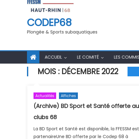
echnique
Inscriptions Examen et Stage initi
initiateurs 2025-2026
CODEP68
Plongée & Sports subaquatiques
ACCUEIL
LE COMITÉ
LES COMMI
MOIS :
DÉCEMBRE 2022
Actualités
Affiches
(Archive) BD Sport et Santé offerte au
clubs 68
La BD Sport et Santé est disponible, la FFESSM est
partenaireUne BD offerte par le Codep 68 à