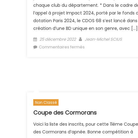
chaque club du département. * Dans le cadre d
l’appel à projet Impact 2024, porté par le fonds 
dotation Paris 2024, le CDOS 68 s’est lancé dans 
création d’une BD unique en son genre, avec […]
Posted on
Author
25 décembre 2022
Jean-Michel SCIUS
sur (Archive) BD Sport et 
Commentaires fermés
offerte aux clubs 68
Non Classé
Coupe des Cormorans
Voici la liste des inscrits, pour cette 11ème Coup
des Cormorans d’apnée. Bonne compétition à