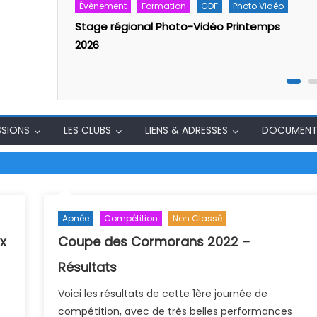
Évènement
Formation
GDF
Photo Vidéo
al
Stage régional Photo-Vidéo Printemps
2026
SSIONS
LES CLUBS
LIENS & ADRESSES
DOCUMENT
Apnée
Compétition
Non Classé
x
Coupe des Cormorans 2022 –
Résultats
Voici les résultats de cette 1ère journée de
compétition, avec de très belles performances