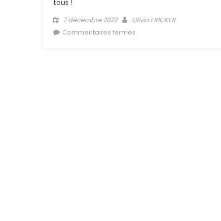
tous !
Posted on
Author
7 décembre 2022
Olivia FRICKER
sur Coupe des Cormoran
Commentaires fermés