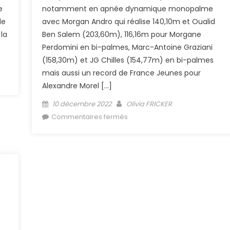
e
notamment en apnée dynamique monopalme
de
avec Morgan Andro qui réalise 140,10m et Oualid
la
Ben Salem (203,60m), 116,16m pour Morgane
Perdomini en bi-palmes, Marc-Antoine Graziani
(158,30m) et JG Chilles (154,77m) en bi-palmes
mais aussi un record de France Jeunes pour
Santé
Alexandre Morel […]
Posted on
Author
10 décembre 2022
Olivia FRICKER
sur Coupe des Cormorans 20
Commentaires fermés
– Résultats
e