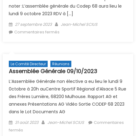
noter :L’assemblée générale du Codep 68 aura lieu le
lundi 9 octobre 2023 RDV à […]
Posted on
Author
27 septembre 2023
Jean-Michel SCIUS
sur Réunion Comité 11/09/2023
Commentaires fermés
Le Comité Directeur
Réunions
Assemblée Générale 09/10/2023
L’Assemblée Générale non élective a eu lieu le lundi 9
0ctobre à 20h auCentre Sportif Régional d’Alsace 5 Rue
des Frères Lumière, 68200 Mulhouse. Rapport AG et
annexes Présentations AG Vidéo Sortie CODEP 68 2023
dans le Lot Documents AG
Posted on
Author
31 août 2023
Jean-Michel SCIUS
Commentaires
sur Assemblée Générale 09/10/2023
fermés