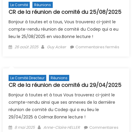
26/05/2
Le Comité
Réunions
CR de la réunion de comité du 25/08/2025
Bonjour à toutes et a tous, Vous trouverez ci-joint le
compte-rendu réunion de comité du Codep qui a eu
lieu le 25/08/2025 en viso.Bonne lecture !
Posted on
Author
sur CR
26 août 2025
Guy Acker
Commentaires fermés
la réu
de co
du
25/08
Le Comité Directeur
Réunions
CR de la réunion de comité du 29/04/2025
Bonjour à toutes et à tous Vous trouverez ci-joint le
compte-rendu ainsi que ses annexes de la dernière
réunion de comité du Codep qui a eu lieu le
29/04/2025 à Colmar.Bonne lecture !
Posted on
Author
8 mai 2025
Anne-Claire HELLER
Commentaires