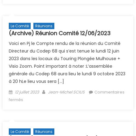
Le Comité
Réunions
(Archive) Réunion Comité 12/06/2023
Voici en Pj le Compte rendu de la réunion du Comité
Directeur du Codep 68 qui s’est tenue le lundi 12 juin
2023 dans les locaux du Touring Plongée Mulhouse +
Visio Zoom. Point important à noter :L’assemblée
générale du Codep 68 aura lieu le lundi 9 octobre 2023
à 20 hLe lieu vous sera […]
Posted on
Author
12 juillet 2023
Jean-Michel SCIUS
Commentaires
sur (Archive) Réunion Comité 12/06/2023
fermés
Le Comité
Réunions