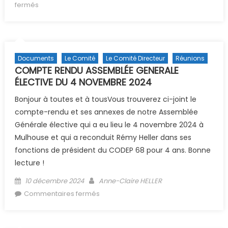
sur CR de la réunion de comité du 29/04/2025
fermés
Documents
Le Comité
Le Comité Directeur
Réunions
COMPTE RENDU ASSEMBLÉE GENERALE
ÉLECTIVE DU 4 NOVEMBRE 2024
Bonjour à toutes et à tousVous trouverez ci-joint le
compte-rendu et ses annexes de notre Assemblée
Générale élective qui a eu lieu le 4 novembre 2024 à
Mulhouse et qui a reconduit Rémy Heller dans ses
fonctions de président du CODEP 68 pour 4 ans. Bonne
lecture !
Posted on
Author
10 décembre 2024
Anne-Claire HELLER
sur COMPTE RENDU ASSEMBLÉE
Commentaires fermés
GENERALE ÉLECTIVE DU 4 NOVEMBRE
2024