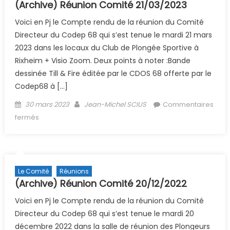
(Archive) Réunion Comité 21/03/2023
Voici en Pj le Compte rendu de la réunion du Comité
Directeur du Codep 68 qui s’est tenue le mardi 21 mars
2023 dans les locaux du Club de Plongée Sportive à
Rixheim + Visio Zoom. Deux points à noter :Bande
dessinée Till & Fire éditée par le CDOS 68 offerte par le
Codep68 à […]
Posted on
Author
30 mars 2023
Jean-Michel SCIUS
Commentaires
sur (Archive) Réunion Comité 21/03/2023
fermés
Le Comité
Réunions
(Archive) Réunion Comité 20/12/2022
Voici en Pj le Compte rendu de la réunion du Comité
Directeur du Codep 68 qui s’est tenue le mardi 20
décembre 2022 dans la salle de réunion des Plongeurs