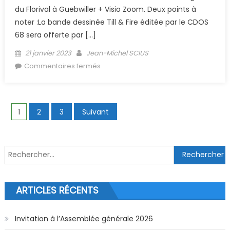
du Florival à Guebwiller + Visio Zoom. Deux points à
noter :La bande dessinée Till & Fire éditée par le CDOS
68 sera offerte par […]
Posted on
Author
21 janvier 2023
Jean-Michel SCIUS
sur (Archive) Réunion Comité
Commentaires fermés
20/12/2022
Navigation des articles
1
2
3
Suivant
Rechercher :
ARTICLES RÉCENTS
Invitation à l’Assemblée générale 2026