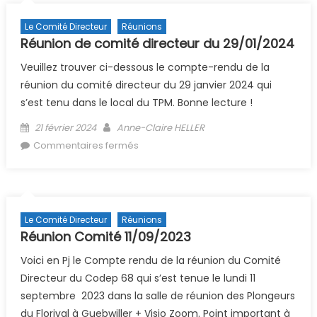
Le Comité Directeur
Réunions
Réunion de comité directeur du 29/01/2024
Veuillez trouver ci-dessous le compte-rendu de la
réunion du comité directeur du 29 janvier 2024 qui
s’est tenu dans le local du TPM. Bonne lecture !
Posted on
Author
21 février 2024
Anne-Claire HELLER
sur Réunion de comité directeur du
Commentaires fermés
29/01/2024
Le Comité Directeur
Réunions
Réunion Comité 11/09/2023
Voici en Pj le Compte rendu de la réunion du Comité
Directeur du Codep 68 qui s’est tenue le lundi 11
septembre 2023 dans la salle de réunion des Plongeurs
du Florival à Guebwiller + Visio Zoom. Point important à