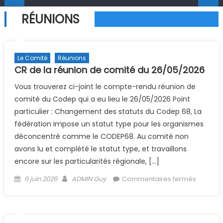
RÉUNIONS
Le Comité
Réunions
CR de la réunion de comité du 26/05/2026
Vous trouverez ci-joint le compte-rendu réunion de
comité du Codep qui a eu lieu le 26/05/2026 Point
particulier : Changement des statuts du Codep 68, La
fédération impose un statut type pour les organismes
déconcentré comme le CODEP68. Au comité non
avons lu et complété le statut type, et travaillons
encore sur les particularités régionale, […]
Posted on
Author
sur CR 
6 juin 2026
ADMIN Guy
Commentaires fermés
la réuni
de comi
du