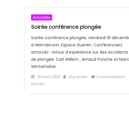
Actualités
Soirée conférence plongée
Soirée conférence plongée, vendredi 19 décemb
à Heimsbrunn, Espace Gueren. Conférenciers
annocés : retour d’expérience sur des accidents
de plongée. Carl Willem , Arnaud Ponche et Mar
Winterhalter.
Posted on
Author
26 août 2025
Guy Acker
Commentaires
sur Soirée conférence plongée
fermés