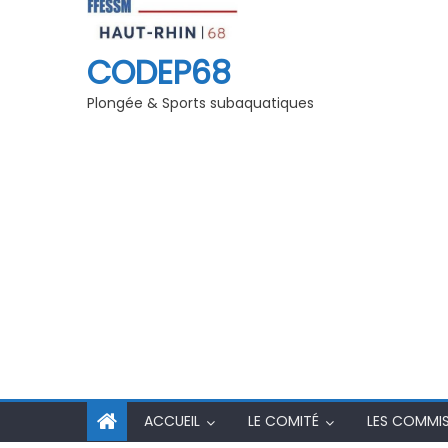
29/09/2025
Rencontre Régionale « Jeunes » 
FFESSM
CODEP68
Plongée & Sports subaquatiques
ACCUEIL
LE COMITÉ
LES COMMI