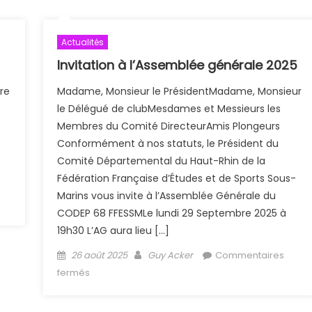
Actualités
Invitation à l’Assemblée générale 2025
re
Madame, Monsieur le PrésidentMadame, Monsieur
le Délégué de clubMesdames et Messieurs les
Membres du Comité DirecteurAmis Plongeurs
c
Conformément à nos statuts, le Président du
Comité Départemental du Haut-Rhin de la
Fédération Française d’Études et de Sports Sous-
Marins vous invite à l’Assemblée Générale du
CODEP 68 FFESSMLe lundi 29 Septembre 2025 à
19h30 L’AG aura lieu […]
Posted on
Author
26 août 2025
Guy Acker
Commentaires
sur Invitation à l’Assemblée générale 2025
fermés