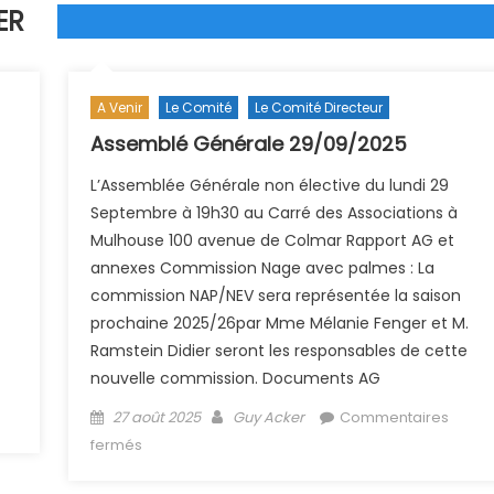
ER
A Venir
Le Comité
Le Comité Directeur
Assemblé Générale 29/09/2025
L’Assemblée Générale non élective du lundi 29
Septembre à 19h30 au Carré des Associations à
Mulhouse 100 avenue de Colmar Rapport AG et
annexes Commission Nage avec palmes : La
commission NAP/NEV sera représentée la saison
prochaine 2025/26par Mme Mélanie Fenger et M.
Ramstein Didier seront les responsables de cette
nouvelle commission. Documents AG
Posted on
Author
27 août 2025
Guy Acker
Commentaires
sur Assemblé Générale 29/09/2025
fermés