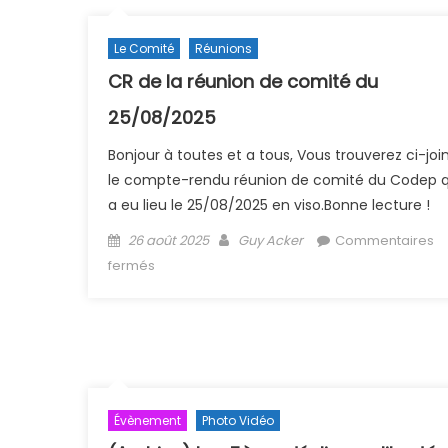
Le Comité
Réunions
CR de la réunion de comité du
25/08/2025
Bonjour à toutes et a tous, Vous trouverez ci-joi
le compte-rendu réunion de comité du Codep q
a eu lieu le 25/08/2025 en viso.Bonne lecture !
Posted on
Author
26 août 2025
Guy Acker
Commentaires
sur CR de la réunion de comité du 25/08/202
fermés
Évènement
Photo Vidéo