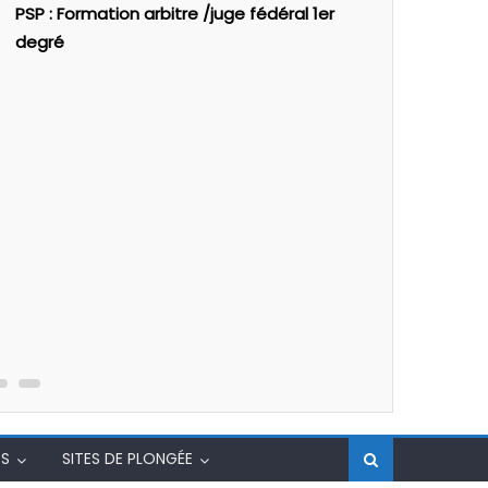
PSP : Formation arbitre /juge fédéral 1er
degré
A Venir
F
PLONGÉE S
S
SITES DE PLONGÉE