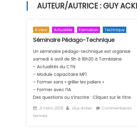
AUTEUR/AUTRICE :
GUY ACK
A Venir
Actualités
Formation
Technique
Séminaire Pédago-Technique
Un séminaire pédago-technique est organisé
samedi 4 avril de 9h à 16h30 à Tomblaine.
– Actualités du CTN
– Module capacitaire MF1
– Former sans « griller les paliers »
– Former avec l’IA
Des questions ou s’inscrire : Cliquez sur le titre.
Posted on
Author
9 mars 2026
Guy Acker
Commentaires
sur Séminaire Pédago-Technique
fermés