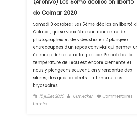
(Archive) Les 5ème déclics en liberté
de Colmar 2020
Samedi 3 octobre : Les 5ème déclics en liberté 
Colmar , qui se veux être une rencontre de
photographes et de vidéastes en 2 plongées
entrecoupées d’un repas convivial qui permet u
échange riche sur notre passion. En octobre la
température de l’eau est encore clémente et
nous y plongeons souvent, on y rencontre des
silures, des gros brochets, … et même des
bryozoaires.
Posted on
Author
15 juillet 2020
Guy Acker
Commentaires
sur (Archive) Les 5ème déclics en liberté de
fermés
Colmar 2020