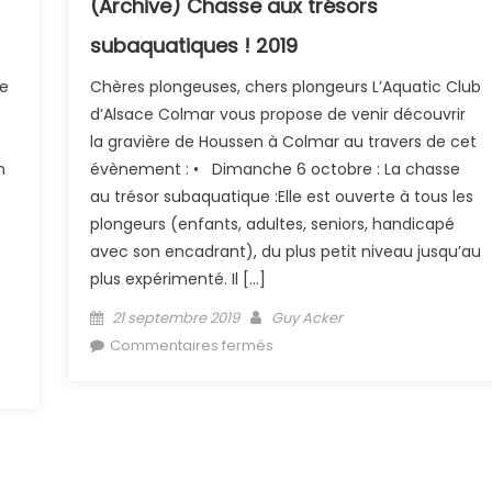
(Archive) Chasse aux trésors
subaquatiques ! 2019
de
Chères plongeuses, chers plongeurs L’Aquatic Club
d’Alsace Colmar vous propose de venir découvrir
la gravière de Houssen à Colmar au travers de cet
n
évènement : • Dimanche 6 octobre : La chasse
au trésor subaquatique :Elle est ouverte à tous les
plongeurs (enfants, adultes, seniors, handicapé
avec son encadrant), du plus petit niveau jusqu’au
plus expérimenté. Il […]
Posted on
Author
21 septembre 2019
Guy Acker
sur (Archive) Chasse aux
Commentaires fermés
trésors subaquatiques ! 2019