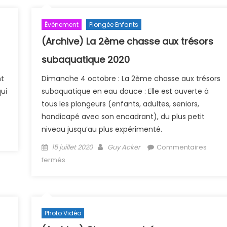
Évènement
Plongée Enfants
(Archive) La 2ème chasse aux trésors
subaquatique 2020
nt
Dimanche 4 octobre : La 2ème chasse aux trésors
ui
subaquatique en eau douce : Elle est ouverte à
tous les plongeurs (enfants, adultes, seniors,
handicapé avec son encadrant), du plus petit
niveau jusqu’au plus expérimenté.
5
Posted on
Author
15 juillet 2020
Guy Acker
Commentaires
sur (Archive) La 2ème chasse aux trésors
fermés
subaquatique 2020
Photo Vidéo