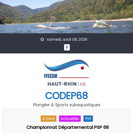
Skip to content
samedi, août 08, 2026
CODEP68
Plongée & Sports subaquatiques
A Venir
Calendrier
Formation
Secourisme
Calendrier formations secourisme 2025/26