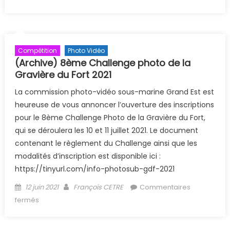
2021
Compétition
Photo Vidéo
(Archive) 8ème Challenge photo de la
Gravière du Fort 2021
La commission photo-vidéo sous-marine Grand Est est
heureuse de vous annoncer l’ouverture des inscriptions
pour le 8ème Challenge Photo de la Gravière du Fort,
qui se déroulera les 10 et 11 juillet 2021. Le document
contenant le règlement du Challenge ainsi que les
modalités d’inscription est disponible ici :
https://tinyurl.com/info-photosub-gdf-2021
Posted on
Author
12 juin 2021
François CETRE
Commentaires
sur (Archive) 8ème Challenge photo de la Gravière du
fermés
Fort 2021