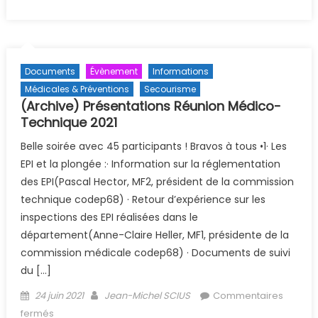
Documents
Évènement
Informations
Médicales & Préventions
Secourisme
(Archive) Présentations Réunion Médico-
Technique 2021
Belle soirée avec 45 participants ! Bravos à tous •1· Les
EPI et la plongée :· Information sur la réglementation
des EPI(Pascal Hector, MF2, président de la commission
technique codep68) · Retour d’expérience sur les
inspections des EPI réalisées dans le
département(Anne-Claire Heller, MF1, présidente de la
commission médicale codep68) · Documents de suivi
du […]
Posted on
Author
24 juin 2021
Jean-Michel SCIUS
Commentaires
sur (Archive) Présentations Réunion Médico-Technique
fermés