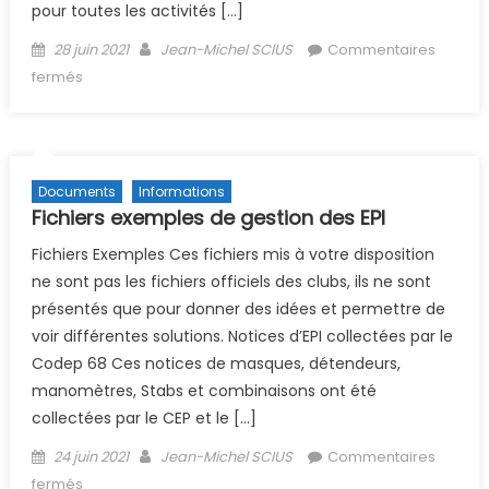
pour toutes les activités […]
Posted on
Author
28 juin 2021
Jean-Michel SCIUS
Commentaires
sur (Archive) 11e FAITES DE LA PLONGÉE GDF 2021
fermés
Documents
Informations
Fichiers exemples de gestion des EPI
Fichiers Exemples Ces fichiers mis à votre disposition
ne sont pas les fichiers officiels des clubs, ils ne sont
présentés que pour donner des idées et permettre de
voir différentes solutions. Notices d’EPI collectées par le
Codep 68 Ces notices de masques, détendeurs,
manomètres, Stabs et combinaisons ont été
collectées par le CEP et le […]
Posted on
Author
24 juin 2021
Jean-Michel SCIUS
Commentaires
sur Fichiers exemples de gestion des EPI
fermés