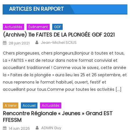
ARTICLES EN RAPPORT
Actualités
Évènement
GDF
(Archive) 11e FAITES DE LA PLONGÉE GDF 2021
Author
Posted on
Jean-Michel SCIUS
28 juin 2021
Chers plongeuses, chers plongeurs,Bonjour à toutes et tous,
La « FAITES » est de retour dans notre format convivial et
accueillant traditionnel ! Comme vous le savez, cette année
la « Faites de la plongée » aura lieu les 25 et 26 septembre, et
nous reprenons le format habituel, ouvert, festif et
accueillant pour tous.Comme pour toutes les activités […]
A Venir
Accueil
Actualités
Rencontre Régionale « Jeunes » Grand EST
FFESSM
Author
Posted on
ADMIN Guy
14 juin 2026