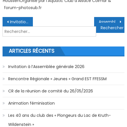
HoussenOrganisé par l’Aquatic Club d’Alsace Colmar &
forum-photosub.fr
Navigation de l’article
Invitation à l’Assemblée générale 2025
Assemblé Générale 29/09/2025
Rechercher :
ARTICLES RÉCENTS
Invitation à l’Assemblée générale 2026
Rencontre Régionale « Jeunes » Grand EST FFESSM
CR de la réunion de comité du 26/05/2026
Animation féminisation
Les 40 ans du club des « Plongeurs du Lac de Kruth-
Wildenstein »