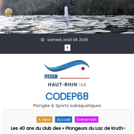
Skip to content
samedi, août 08, 2026
CODEP68
Plongée & Sports subaquatiques
A Venir
Actualités
PSP
-
Championnat Départemental PSP 68