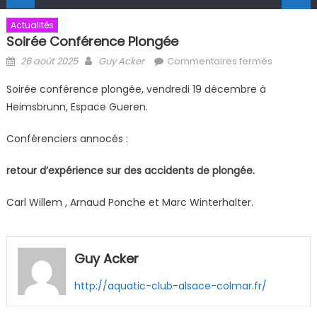
Actualités
Soirée Conférence Plongée
Posted on
Author
sur Soiré
26 août 2025
Guy Acker
Commentaires fermés
conféren
Soirée conférence plongée, vendredi 19 décembre à
plongée
Heimsbrunn, Espace Gueren.
Conférenciers annocés :
retour d’expérience sur des accidents de plongée.
Carl Willem , Arnaud Ponche et Marc Winterhalter.
Guy Acker
http://aquatic-club-alsace-colmar.fr/