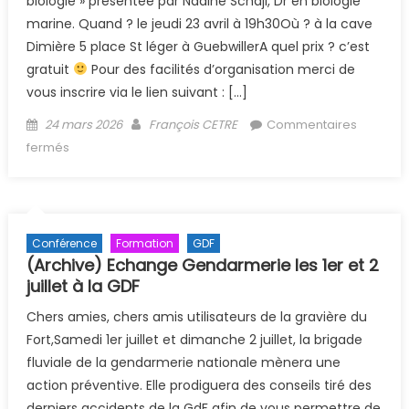
biologie » présentée par Nadine Schajl, Dr en biologie
marine. Quand ? le jeudi 23 avril à 19h30Où ? à la cave
Dimière 5 place St léger à GuebwillerA quel prix ? c’est
gratuit
Pour des facilités d’organisation merci de
vous inscrire via le lien suivant : […]
Posted on
Author
24 mars 2026
François CETRE
Commentaires
sur Soirée environnement et biologie
fermés
Conférence
Formation
GDF
(Archive) Echange Gendarmerie les 1er et 2
juillet à la GDF
Chers amies, chers amis utilisateurs de la gravière du
Fort,Samedi 1er juillet et dimanche 2 juillet, la brigade
fluviale de la gendarmerie nationale mènera une
action préventive. Elle prodiguera des conseils tiré des
derniers accidents de la GdF afin de vous permettre de