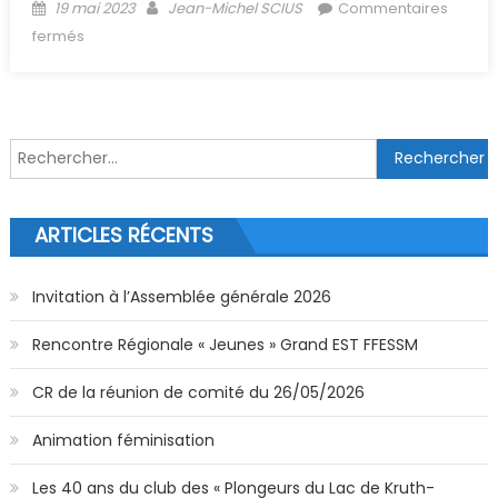
Posted on
Author
19 mai 2023
Jean-Michel SCIUS
Commentaires
sur (Archive) Conférence rencontre apnée 9 juin 2023
fermés
à Mulhouse
Rechercher :
ARTICLES RÉCENTS
Invitation à l’Assemblée générale 2026
Rencontre Régionale « Jeunes » Grand EST FFESSM
CR de la réunion de comité du 26/05/2026
Animation féminisation
Les 40 ans du club des « Plongeurs du Lac de Kruth-