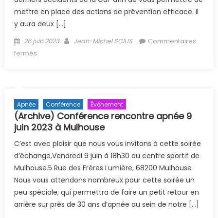
mettre en place des actions de prévention efficace. Il
y aura deux […]
Posted on
Author
26 juin 2023
Jean-Michel SCIUS
Commentaires
sur (Archive) Echange Gendarmerie les 1er et 2 juillet à
fermés
la GDF
Apnée
Conférence
Évènement
(Archive) Conférence rencontre apnée 9
juin 2023 à Mulhouse
C’est avec plaisir que nous vous invitons à cette soirée
d’échange,Vendredi 9 juin à 18h30 au centre sportif de
Mulhouse.5 Rue des Frères Lumière, 68200 Mulhouse
Nous vous attendons nombreux pour cette soirée un
peu spéciale, qui permettra de faire un petit retour en
arrière sur près de 30 ans d’apnée au sein de notre […]