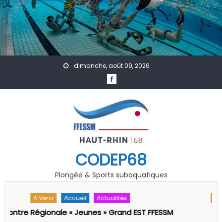
Skip to content
dimanche, août 09, 2026
CODEP68
Plongée & Sports subaquatiques
A Venir
Actualités
Formation
Technique
Séminaire Pédago-Technique