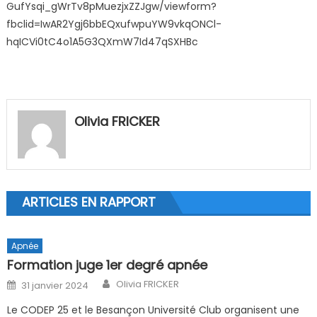
GufYsqi_gWrTv8pMuezjxZZJgw/viewform?
fbclid=IwAR2Ygj6bbEQxufwpuYW9vkqONCl-
hqICVi0tC4o1A5G3QXmW7Id47qSXHBc
Olivia FRICKER
ARTICLES EN RAPPORT
Apnée
Formation juge 1er degré apnée
Author
Posted on
Olivia FRICKER
31 janvier 2024
Le CODEP 25 et le Besançon Université Club organisent une