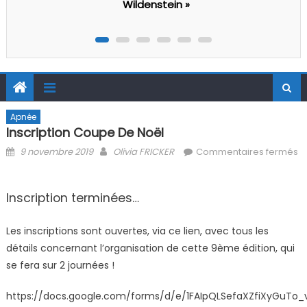
Apnée
Inscription Coupe De Noël
Posted on
Author
9 novembre 2019
Olivia FRICKER
Commentaires fermés
sur Inscription Coupe de Noël
Inscription terminées…
Les inscriptions sont ouvertes, via ce lien, avec tous les
détails concernant l’organisation de cette 9ème édition, qui
se fera sur 2 journées !
https://docs.google.com/forms/d/e/1FAIpQLSefaXZfiXyGuTo_