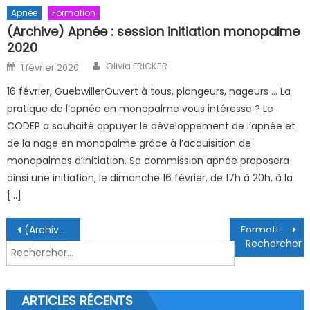
Apnée
Formation
(Archive) Apnée : session initiation monopalme
2020
Author
Posted on
Olivia FRICKER
1 février 2020
16 février, GuebwillerOuvert à tous, plongeurs, nageurs … La
pratique de l’apnée en monopalme vous intéresse ? Le
CODEP a souhaité appuyer le développement de l’apnée et
de la nage en monopalme grâce à l’acquisition de
monopalmes d’initiation. Sa commission apnée proposera
ainsi une initiation, le dimanche 16 février, de 17h à 20h, à la
[…]
Navigation de l’article
(Archive) Coupe du Sprint de NAP
Formation juges apnée
Rechercher :
ARTICLES RÉCENTS