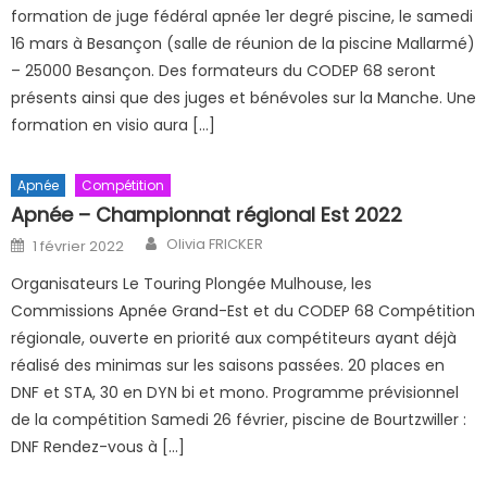
formation de juge fédéral apnée 1er degré piscine, le samedi
16 mars à Besançon (salle de réunion de la piscine Mallarmé)
– 25000 Besançon. Des formateurs du CODEP 68 seront
présents ainsi que des juges et bénévoles sur la Manche. Une
formation en visio aura […]
Apnée
Compétition
Apnée – Championnat régional Est 2022
Author
Posted on
Olivia FRICKER
1 février 2022
Organisateurs Le Touring Plongée Mulhouse, les
Commissions Apnée Grand-Est et du CODEP 68 Compétition
régionale, ouverte en priorité aux compétiteurs ayant déjà
réalisé des minimas sur les saisons passées. 20 places en
DNF et STA, 30 en DYN bi et mono. Programme prévisionnel
de la compétition Samedi 26 février, piscine de Bourtzwiller :
DNF Rendez-vous à […]