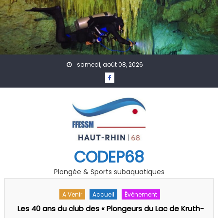
Skip to content
samedi, août 08, 2026
CODEP68
Plongée & Sports subaquatiques
A Venir
Actualités
PSP
-
PSP : Formation arbitre /juge fédéral 1er degré