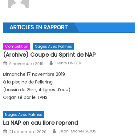
ARTICLES EN RAPPORT
Compétition
Nages Avec Palmes
(Archive) Coupe du Sprint de NAP
Author
Posted on
Henry UNGER
6 novembre 2019
Dimanche 17 novembre 2019
à la piscine de Fellering
(bassin de 25m, 4 lignes d’eau)
Organisé par le TPNS
Nages Avec Palmes
La NAP en eau libre reprend
Author
Posted on
Jean-Michel SCIUS
21 décembre 2020