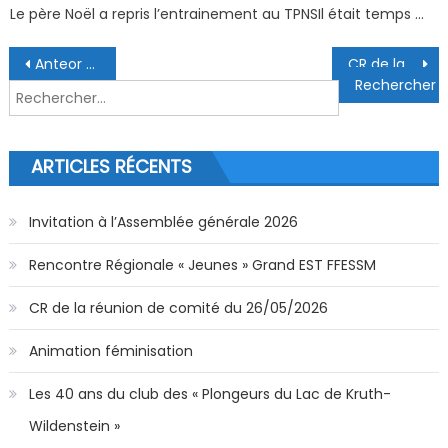
Le père Noël a repris l’entrainement au TPNSIl était temps …
Navigation de l’article
Anteor Codep68
CR de la réunion de comité du 29/04/2025
Rechercher :
ARTICLES RÉCENTS
Invitation à l’Assemblée générale 2026
Rencontre Régionale « Jeunes » Grand EST FFESSM
CR de la réunion de comité du 26/05/2026
Animation féminisation
Les 40 ans du club des « Plongeurs du Lac de Kruth-
Wildenstein »