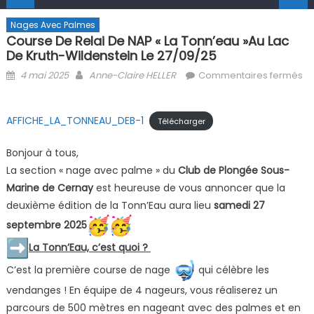
Nages Avec Palmes
Course De Relai De NAP « La Tonn’eau »au Lac
De Kruth-Wildenstein Le 27/09/25
Posted on
Author
4 mai 2025
Anne-Claire HELLER
Commentaires fermés
sur Course de relai de NAP « La Tonn’eau »au lac de Kruth-
Wildenstein le 27/09/25
AFFICHE_LA_TONNEAU_DEB-1
Télécharger
Bonjour à tous,
La section « nage avec palme » du
Club de Plongée Sous-
Marine de Cernay
est heureuse de vous annoncer que la
deuxième édition de la Tonn’Eau aura lieu
samedi 27
septembre 2025
La Tonn’Eau, c’est quoi ?
C’est la première course de nage
qui célèbre les
vendanges ! En équipe de 4 nageurs, vous réaliserez un
parcours de 500 mètres en nageant avec des palmes et en