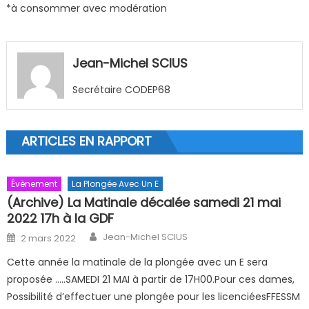
*à consommer avec modération
Jean-Michel SCIUS
Secrétaire CODEP68
ARTICLES EN RAPPORT
Évènement
La Plongée Avec Un E
(Archive) La Matinale décalée samedi 21 mai
2022 17h à la GDF
Author
Posted on
Jean-Michel SCIUS
2 mars 2022
Cette année la matinale de la plongée avec un E sera
proposée …..SAMEDI 21 MAI à partir de 17H00.Pour ces dames,
Possibilité d’effectuer une plongée pour les licenciéesFFESSM