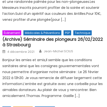
et une randonnée palmée pour les non-plongeuses.Les
Messieurs inscrits pourront profiter de la soirée et soutenir
l’action.Suivi d’un apéritif aux couleurs des Antilles.Pour 10€,
venez profiter d’une plongée(pour […]
Évènement
Médicales & Préventions
PSP
Technique
(Archive) Séminaire des plongeurs 26/02/2022
à Strasbourg
Author
Posted on
Jean-Michel SCIUS
4 décembre 2021
Bonjour les amies et amis,Il semble que les conditions
sanitaires ainsi que les consignes gouvernementales vont
nous permettre d’organiser notre séminaire : Le 26 février
2022 à 13h30. Je vous remercie de diffuser largement cette
information.L’entrée est gratuite avec une corbeille pour les
aimables donateurs. Au plaisir de vous y rencontrer. Bien
amicalement.Thomas. Programme :Gaëlle […]