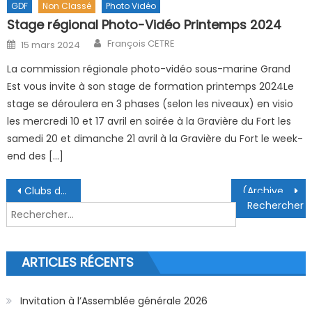
GDF
Non Classé
Photo Vidéo
Stage régional Photo-Vidéo Printemps 2024
Author
Posted on
François CETRE
15 mars 2024
La commission régionale photo-vidéo sous-marine Grand
Est vous invite à son stage de formation printemps 2024Le
stage se déroulera en 3 phases (selon les niveaux) en visio
les mercredi 10 et 17 avril en soirée à la Gravière du Fort les
samedi 20 et dimanche 21 avril à la Gravière du Fort le week-
end des […]
Navigation de l’article
Clubs du Bas-Rhin (Codep 67)
(Archive) 11ème Coupe des Cormorans 10-11 décembre 2022
Rechercher :
ARTICLES RÉCENTS
Invitation à l’Assemblée générale 2026