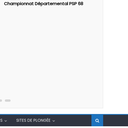
Championnat Départemental PSP 68
Calendrie
S
SITES DE PLONGÉE