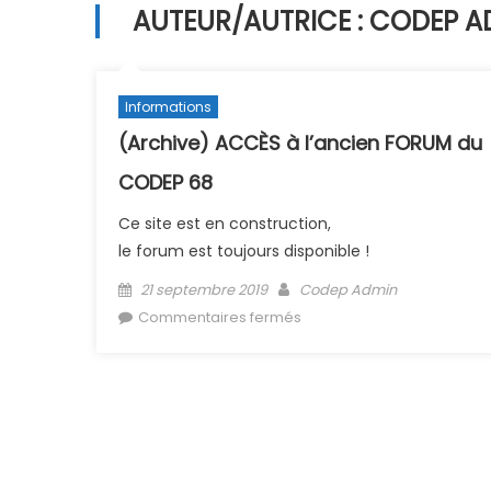
AUTEUR/AUTRICE :
CODEP A
Informations
(Archive) ACCÈS à l’ancien FORUM du
CODEP 68
Ce site est en construction,
le forum est toujours disponible !
Posted on
Author
21 septembre 2019
Codep Admin
sur (Archive) ACCÈS à l’an
Commentaires fermés
FORUM du CODEP 68