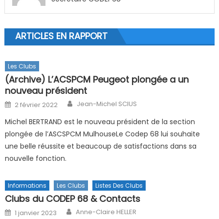
ARTICLES EN RAPPORT
Les Clubs
(Archive) L’ACSPCM Peugeot plongée a un
nouveau président
Author
Posted on
Jean-Michel SCIUS
2 février 2022
Michel BERTRAND est le nouveau président de la section
plongée de l’ASCSPCM MulhouseLe Codep 68 lui souhaite
une belle réussite et beaucoup de satisfactions dans sa
nouvelle fonction.
Informations
Les Clubs
Listes Des Clubs
Clubs du CODEP 68 & Contacts
Author
Posted on
Anne-Claire HELLER
1 janvier 2023