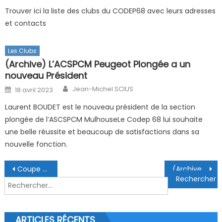
Trouver ici la liste des clubs du CODEP68 avec leurs adresses
et contacts
Les Clubs
(Archive) L’ACSPCM Peugeot Plongée a un
nouveau Président
Author
Posted on
Jean-Michel SCIUS
18 avril 2023
Laurent BOUDET est le nouveau président de la section
plongée de l’ASCSPCM MulhouseLe Codep 68 lui souhaite
une belle réussite et beaucoup de satisfactions dans sa
nouvelle fonction.
Navigation de l’article
Coupe de France J2 Mulhouse
(Archive) Fête Européenne de l’Image Sous-Marine à Strasbourg du 11 au 13 mars 2022
Rechercher :
ARTICLES RÉCENTS