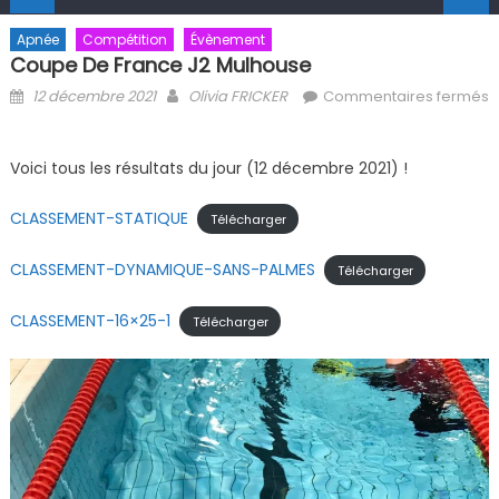
Apnée
Compétition
Évènement
Coupe De France J2 Mulhouse
Posted on
Author
12 décembre 2021
Olivia FRICKER
Commentaires fermés
sur Coupe de France J2 Mulhouse
Voici tous les résultats du jour (12 décembre 2021) !
CLASSEMENT-STATIQUE
Télécharger
CLASSEMENT-DYNAMIQUE-SANS-PALMES
Télécharger
CLASSEMENT-16×25-1
Télécharger