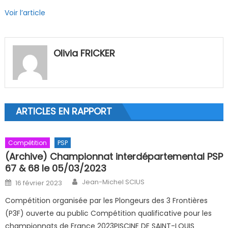
Voir l’article
Olivia FRICKER
ARTICLES EN RAPPORT
Compétition
PSP
(Archive) Championnat interdépartemental PSP
67 & 68 le 05/03/2023
Author
Posted on
Jean-Michel SCIUS
16 février 2023
Compétition organisée par les Plongeurs des 3 Frontières
(P3F) ouverte au public Compétition qualificative pour les
championnats de France 2023PISCINE DE SAINT-LOUIS