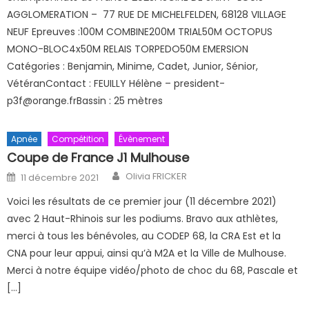
AGGLOMERATION – 77 RUE DE MICHELFELDEN, 68128 VILLAGE
NEUF Epreuves :100M COMBINE200M TRIAL50M OCTOPUS
MONO-BLOC4x50M RELAIS TORPEDO50M EMERSION
Catégories : Benjamin, Minime, Cadet, Junior, Sénior,
VétéranContact : FEUILLY Hélène – president-
p3f@orange.frBassin : 25 mètres
Apnée
Compétition
Évènement
Coupe de France J1 Mulhouse
Author
Posted on
Olivia FRICKER
11 décembre 2021
Voici les résultats de ce premier jour (11 décembre 2021)
avec 2 Haut-Rhinois sur les podiums. Bravo aux athlètes,
merci à tous les bénévoles, au CODEP 68, la CRA Est et la
CNA pour leur appui, ainsi qu’à M2A et la Ville de Mulhouse.
Merci à notre équipe vidéo/photo de choc du 68, Pascale et
[…]