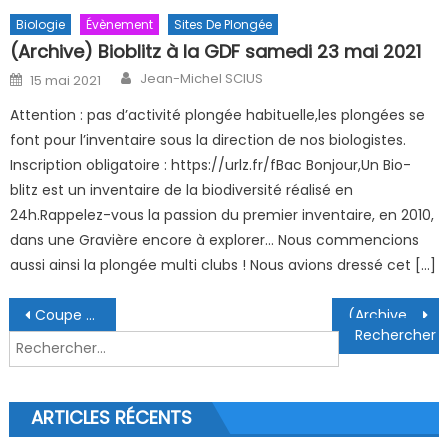
Biologie
Évènement
Sites De Plongée
(Archive) Bioblitz à la GDF samedi 23 mai 2021
Author
Posted on
Jean-Michel SCIUS
15 mai 2021
Attention : pas d’activité plongée habituelle,les plongées se
font pour l’inventaire sous la direction de nos biologistes.
Inscription obligatoire : https://urlz.fr/fBac Bonjour,Un Bio-
blitz est un inventaire de la biodiversité réalisé en
24h.Rappelez-vous la passion du premier inventaire, en 2010,
dans une Gravière encore à explorer… Nous commencions
aussi ainsi la plongée multi clubs ! Nous avions dressé cet […]
Navigation de l’article
Coupe de France J1 Mulhouse
(Archive) Le CLUB DE PLONGÉE CERNAY a un nouveau Président
Rechercher :
ARTICLES RÉCENTS