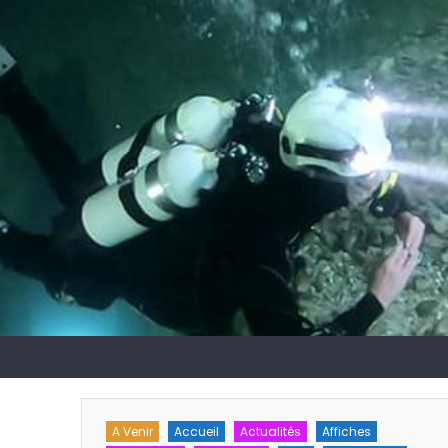
hes
A Venir
Calendrier
Formation
Secourisme