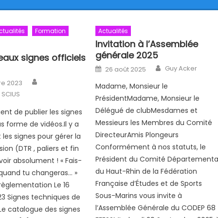
ctualités
Formation
Actualités
Invitation à l’Assemblée
générale 2025
aux signes officiels
Author
Posted on
Guy Acker
26 août 2025
Author
n
re 2023
Madame, Monsieur le
 SCIUS
PrésidentMadame, Monsieur le
Délégué de clubMesdames et
ent de publier les signes
Messieurs les Membres du Comité
us forme de vidéos.Il y a
DirecteurAmis Plongeurs
les signes pour gérer la
Conformément à nos statuts, le
on (DTR , paliers et fin
Président du Comité Départementa
voir absolument ! « Fais-
du Haut-Rhin de la Fédération
 quand tu changeras… »
Française d’Études et de Sports
règlementation Le 16
Sous-Marins vous invite à
23 Signes techniques de
l’Assemblée Générale du CODEP 68
 Le catalogue des signes