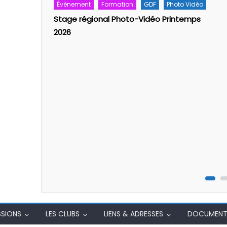
o Vidéo
Calendrier formations secourisme 2025/26
temps
SSIONS
LES CLUBS
LIENS & ADRESSES
DOCUMENT