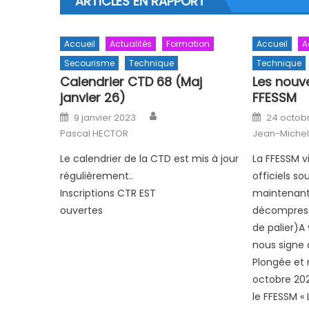
ARTICLES EN RAPPORT
Accueil
Actualités
Formation
Accueil
A
Secourisme
Technique
Technique
Calendrier CTD 68 (Maj
Les nouve
janvier 26)
FFESSM
Author
Posted on
Posted o
9 janvier 2023
24 octob
Pascal HECTOR
Jean-Michel
Le calendrier de la CTD est mis à jour
La FFESSM vi
régulièrement..
officiels so
Inscriptions CTR EST
maintenant 
ouvertes
décompressi
de palier)A 
nous signe
Plongée et 
octobre 20
le FFESSM «