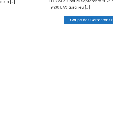
FFESSMLe lundi 29 Septembre 2025 
de la […]
19h30 L’AG aura lieu […]
Coupe des Cormorans