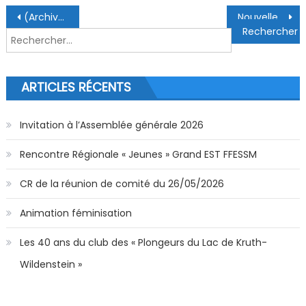
Navigation de l’article
(Archive) Stage Lightroom Classic 28-29 janvier 2023 à la Gravière du Fort
Nouvelles règles pour les jeunes plongeurs
Rechercher :
ARTICLES RÉCENTS
Invitation à l’Assemblée générale 2026
Rencontre Régionale « Jeunes » Grand EST FFESSM
CR de la réunion de comité du 26/05/2026
Animation féminisation
Les 40 ans du club des « Plongeurs du Lac de Kruth-
Wildenstein »