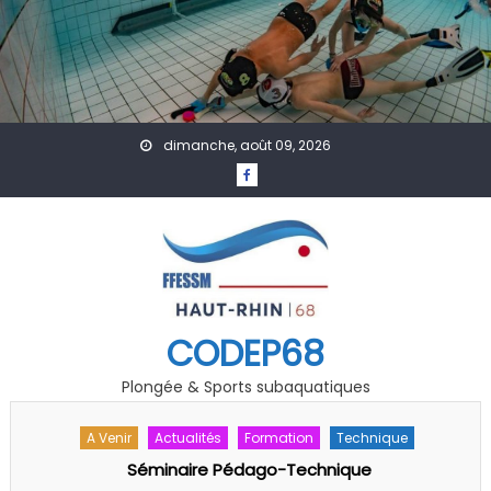
Skip to content
dimanche, août 09, 2026
CODEP68
Plongée & Sports subaquatiques
A Venir
Actualités
PSP
PSP : Formation arbitre /juge fédéral 1er degré