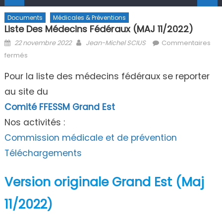
Documents
Médicales & Préventions
Liste Des Médecins Fédéraux (MAJ 11/2022)
Posted on
Author
22 novembre 2022
Jean-Michel SCIUS
Commentaires
sur Liste des médecins fédéraux (MAJ 11/2022)
fermés
Pour la liste des médecins fédéraux se reporter
au site du
Comité FFESSM Grand Est
Nos activités :
Commission médicale et de prévention
Téléchargements
Version originale Grand Est (Maj
11/2022)