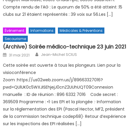
Compte rendu de l’AG : Le quorum de 50% a été atteint :15
clubs sur 21 étaient représentés : 39 voix sur 56.Les […]
Évènement
Informations
Médicales & Préventions
Secourisme
(Archive) Soirée médico-technique 23 juin 2021
Author
Posted on
Jean-Michel SCIUS
31 mai 2021
Cette soirée est ouverte à tous les plongeurs. Lien pour la
visioconférence
Zoom :https://us02web.zoom.us/j/89663327016?
pwd=QUlUK0c5WXJISEhjejJ0cnZ2UUhUQT09Connexion
manuelle : ID de réunion : 896 6332 7016 Code secret :
369509 Programme : •1· Les EPI et la plongée :· Information
sur la réglementation des EPI (Pascal Hector, MF2, président
de la commission technique codep68)· Retour d’expérience
sur les inspections des EPI réalisées […]