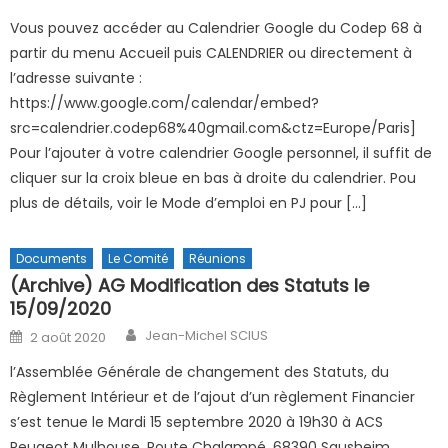
Vous pouvez accéder au Calendrier Google du Codep 68 à
partir du menu Accueil puis CALENDRIER ou directement à
l’adresse suivante :
https://www.google.com/calendar/embed?
src=calendrier.codep68%40gmail.com&ctz=Europe/Paris]
Pour l’ajouter à votre calendrier Google personnel, il suffit de
cliquer sur la croix bleue en bas à droite du calendrier. Pou
plus de détails, voir le Mode d’emploi en PJ pour […]
Documents
Le Comité
Réunions
(Archive) AG Modification des Statuts le
15/09/2020
Author
Posted on
Jean-Michel SCIUS
2 août 2020
l’Assemblée Générale de changement des Statuts, du
Règlement Intérieur et de l’ajout d’un règlement Financier
s’est tenue le Mardi 15 septembre 2020 à 19h30 à ACS
Peugeot Mulhouse, Route Chalampé, 68390 Sausheim.