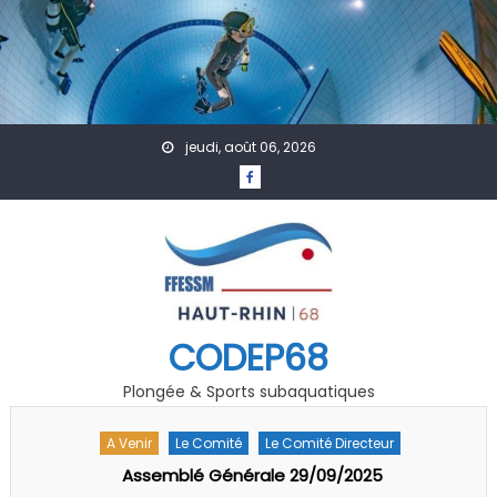
Skip to content
jeudi, août 06, 2026
CODEP68
Plongée & Sports subaquatiques
A Venir
Actualités
Formation
Technique
Séminaire Pédago-Technique