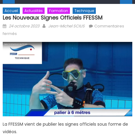
Accueil
Actualités
Formation
Technique
Les Nouveaux Signes Officiels FFESSM
Posted on
Author
24 octobre 2023
Jean-Michel SCIUS
Commentaires
sur Les nouveaux signes officiels FFESSM
fermés
La FFESSM vient de publier les signes officiels sous forme de
vidéos.