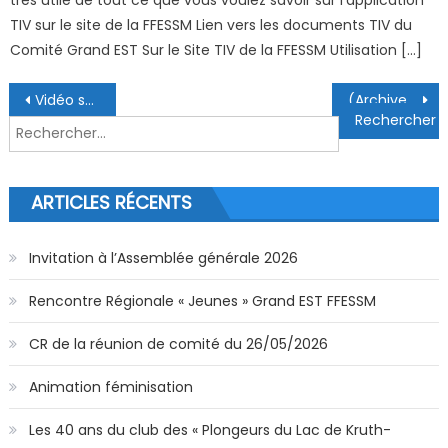
TIV sur le site de la FFESSM Lien vers les documents TIV du
Comité Grand EST Sur le Site TIV de la FFESSM Utilisation […]
Navigation de l’article
Vidéo souterraine de la sortie Codep68 dans le Lot 2023
(Archive) 12ème Coupe des Cormorans
Rechercher :
ARTICLES RÉCENTS
Invitation à l’Assemblée générale 2026
Rencontre Régionale « Jeunes » Grand EST FFESSM
CR de la réunion de comité du 26/05/2026
Animation féminisation
Les 40 ans du club des « Plongeurs du Lac de Kruth-