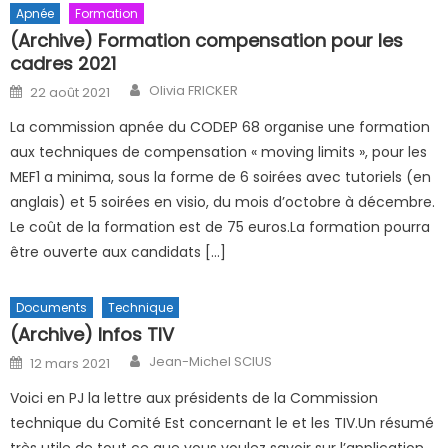
Apnée
Formation
(Archive) Formation compensation pour les
cadres 2021
Author
Posted on
Olivia FRICKER
22 août 2021
La commission apnée du CODEP 68 organise une formation
aux techniques de compensation « moving limits », pour les
MEF1 a minima, sous la forme de 6 soirées avec tutoriels (en
anglais) et 5 soirées en visio, du mois d’octobre à décembre.
Le coût de la formation est de 75 euros.La formation pourra
être ouverte aux candidats […]
Documents
Technique
(Archive) Infos TIV
Author
Posted on
Jean-Michel SCIUS
12 mars 2021
Voici en PJ la lettre aux présidents de la Commission
technique du Comité Est concernant le et les TIV.Un résumé
très utile de tout ce que vous voulez savoir sur l’application