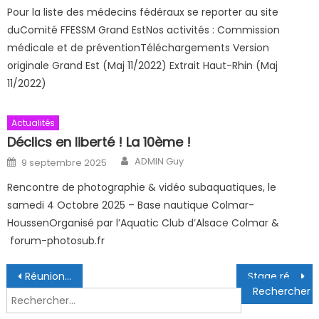
Pour la liste des médecins fédéraux se reporter au site
duComité FFESSM Grand EstNos activités : Commission
médicale et de préventionTéléchargements Version
originale Grand Est (Maj 11/2022) Extrait Haut-Rhin (Maj
11/2022)
Actualités
Déclics en liberté ! La 10ème !
Author
Posted on
ADMIN Guy
9 septembre 2025
Rencontre de photographie & vidéo subaquatiques, le
samedi 4 Octobre 2025 – Base nautique Colmar-
HoussenOrganisé par l’Aquatic Club d’Alsace Colmar &
forum-photosub.fr
Navigation de l’article
Réunion de comité directeur du 29/01/2024
Stage régional Photo-Vidéo Printemps 2024
Rechercher :