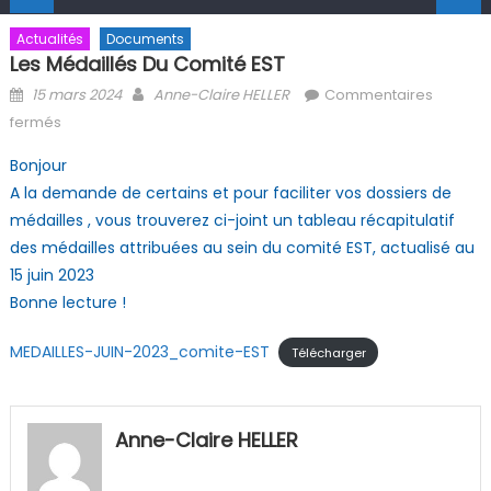
Actualités
Documents
Les Médaillés Du Comité EST
Posted on
Author
15 mars 2024
Anne-Claire HELLER
Commentaires
sur Les médaillés du Comité EST
fermés
Bonjour
A la demande de certains et pour faciliter vos dossiers de
médailles , vous trouverez ci-joint un tableau récapitulatif
des médailles attribuées au sein du comité EST, actualisé au
15 juin 2023
Bonne lecture !
MEDAILLES-JUIN-2023_comite-EST
Télécharger
Anne-Claire HELLER