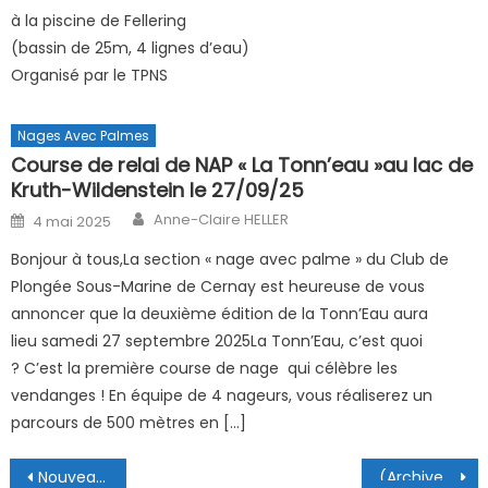
à la piscine de Fellering
(bassin de 25m, 4 lignes d’eau)
Organisé par le TPNS
Nages Avec Palmes
Course de relai de NAP « La Tonn’eau »au lac de
Kruth-Wildenstein le 27/09/25
Author
Posted on
Anne-Claire HELLER
4 mai 2025
Bonjour à tous,La section « nage avec palme » du Club de
Plongée Sous-Marine de Cernay est heureuse de vous
annoncer que la deuxième édition de la Tonn’Eau aura
lieu samedi 27 septembre 2025La Tonn’Eau, c’est quoi
? C’est la première course de nage qui célèbre les
vendanges ! En équipe de 4 nageurs, vous réaliserez un
parcours de 500 mètres en […]
Navigation de l’article
Nouveaux documents
(Archive) Réunion Comité 10/11/2020