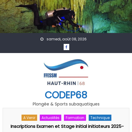
Skip to content
samedi, août 08, 2026
CODEP68
Plongée & Sports subaquatiques
A Venir
Actualités
PSP
-
PSP : Formation arbitre /juge fédéral 1er degré