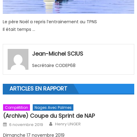
Le père Noël a repris l’entrainement au TPNS
Il était temps …
Jean-Michel SCIUS
Secrétaire CODEP68
ARTICLES EN RAPPORT
Compétition
Nages Avec Palmes
(Archive) Coupe du Sprint de NAP
Author
Posted on
Henry UNGER
6 novembre 2019
Dimanche 17 novembre 2019