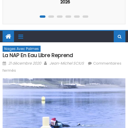
Nages Avec Palmes
La NAP En Eau Libre Reprend
Posted on
Author
21 décembre 2020
Jean-Michel SCIUS
Commentaires
sur La NAP en eau libre reprend
fermés